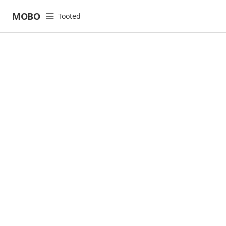
MOBO
Tooted
open navigation menu