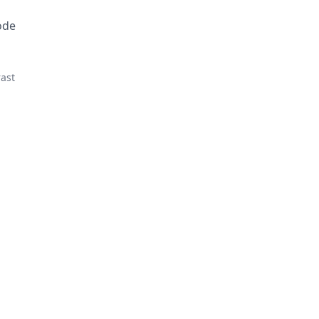
ode
ast