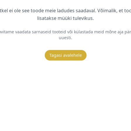
tkel ei ole see toode meie ladudes saadaval. Võimalik, et to
lisatakse müüki tulevikus.
vitame vaadata sarnaseid tooteid või külastada meid mõne aja pär
uuesti.
Tagasi avalehele