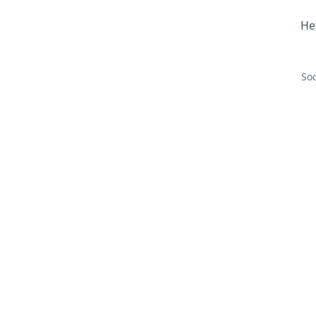
He
Soo