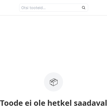
📦
Toode ei ole hetkel saadava