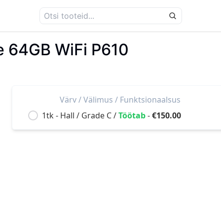
e 64GB WiFi P610
Värv /
Välimus /
Funktsionaalsus
1tk -
Hall
/
Grade C
/
Töötab
-
€150.00