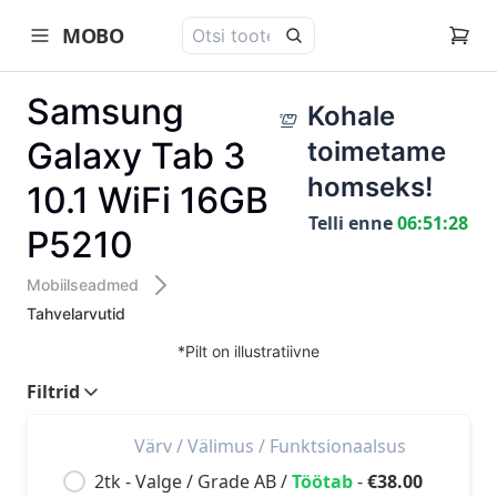
MOBO
open navigation menu
Samsung
Kohale
Galaxy Tab 3
toimetame
homseks!
10.1 WiFi 16GB
Telli enne
06:51:28
P5210
Mobiilseadmed
Tahvelarvutid
*Pilt on illustratiivne
Filtrid
Värv /
Välimus /
Funktsionaalsus
2tk -
Valge
/
Grade AB
/
Töötab
-
€38.00