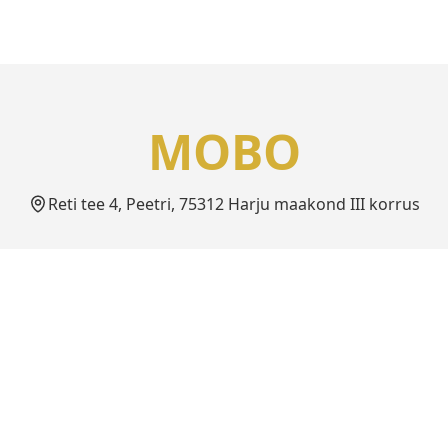
MOBO
Reti tee 4, Peetri, 75312 Harju maakond III korrus
Info
Kontakt
Privaatsuspoliitika
info@z-bit.ee
Kasutustingimused
+372 5804 2742
Seadmete Hindamise Juhend
Whatsapp