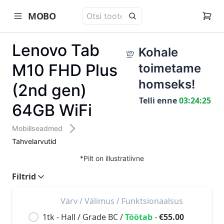
MOBO
open navigation menu
Lenovo Tab
Kohale
M10 FHD Plus
toimetame
homseks!
(2nd gen)
Telli enne
03:24:25
64GB WiFi
Mobiilseadmed
Tahvelarvutid
*Pilt on illustratiivne
Filtrid
Värv /
Välimus /
Funktsionaalsus
1tk -
Hall
/
Grade BC
/
Töötab
-
€55.00