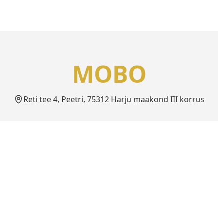
MOBO
Reti tee 4, Peetri, 75312 Harju maakond III korrus
Info
Kontakt
Privaatsuspoliitika
info@z-bit.ee
Kasutustingimused
+372 5804 2742
Seadmete Hindamise Juhend
Whatsapp